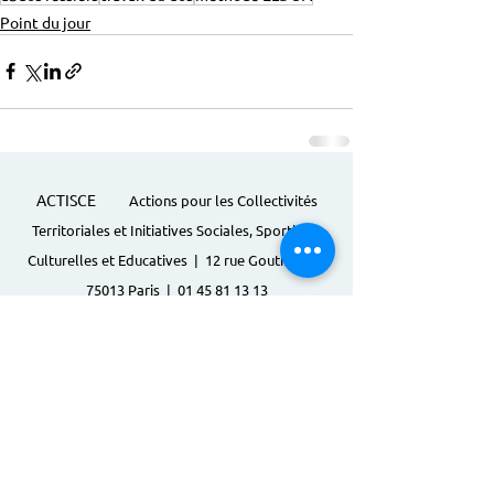
Point du jour
ACTISCE
Actions pour les Collectivités
Territoriales et Initiatives Sociales, Sportives,
Culturelles et Educatives | 12 rue Gouthière |
75013 Paris |
01 45 81 13 13
© Actisce - 2023
s'inscrire à notre lettre
d'information
S'abonner