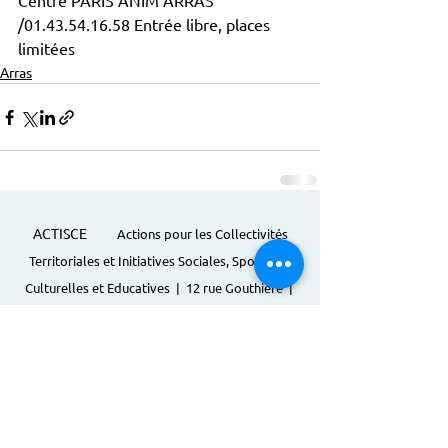
Centre PARIS ANIM ARRAS 
/01.43.54.16.58 Entrée libre, places 
limitées
Arras
ACTISCE
Actions pour les Collectivités
Territoriales et Initiatives Sociales, Sportives,
Culturelles et Educatives | 12 rue Gouthière |
75013 Paris |
01 45 81 13 13
© Actisce - 2023
s'inscrire à notre lettre
d'information