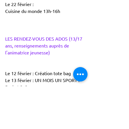
Le 22 février : 
Cuisine du monde 13h-16h
LES RENDEZ-VOUS DES ADOS (13/17 
ans, renseignements auprès de 
l'animatrice jeunesse)
Le 12 février : Création tote bag
Le 13 février : UN MOIS UN SPORT : 
Basket 3x3
Le 14 février : Customisation de mug
Le 16 février : Soirée loup garou
Le 21 février : Karaoké
Le 23 février : Soirée projection cinéma 
Ruth Bader Ginsburg