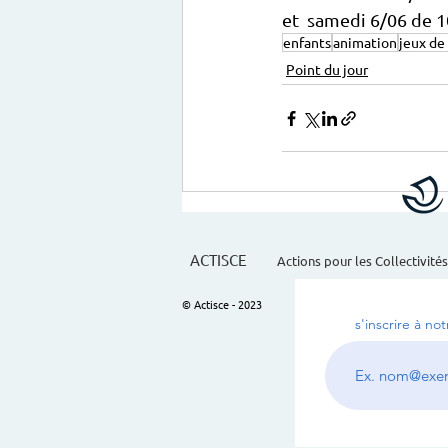
et  samedi 6/06 de 
enfants
animation
jeux de
Point du jour
ACTISCE
Actions pour les Collectivités
© Actisce - 2023
s'inscrire à no