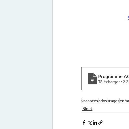
Programme AC
Télécharge
vacances
ados
stages
enfa
Binet