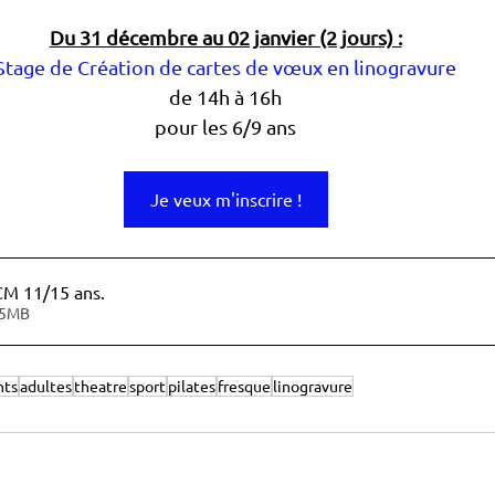
Du 31 décembre au 02 janvier (2 jours) :
Stage de Création de cartes de vœux en linogravure
de 14h à 16h
pour les 6/9 ans
Je veux m'inscrire !
M 11/15 ans
.
r • 2.25MB
nts
adultes
theatre
sport
pilates
fresque
linogravure