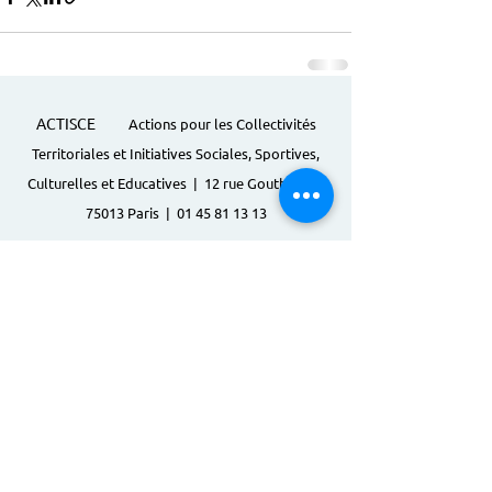
ACTISCE
Actions pour les Collectivités
Territoriales et Initiatives Sociales, Sportives,
Culturelles et Educatives | 12 rue Gouthière |
75013 Paris |
01 45 81 13 13
© Actisce - 2023
s'inscrire à notre lettre
d'information
S'abonner