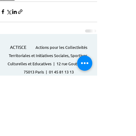
ACTISCE
Actions pour les Collectivités
Territoriales et Initiatives Sociales, Sportives,
Culturelles et Educatives | 12 rue Gouthière |
75013 Paris |
01 45 81 13 13
© Actisce - 2023
s'inscrire à notre lettre
d'information
S'abonner