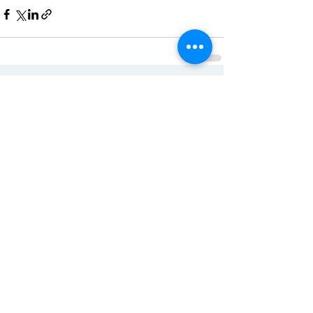
ACTISCE
Actions pour les Collectivités
Territoriales et Initiatives Sociales, Sportives,
Culturelles et Educatives | 12 rue Gouthière |
75013 Paris |
01 45 81 13 13
© Actisce - 2023
s'inscrire à notre lettre
d'information
S'abonner