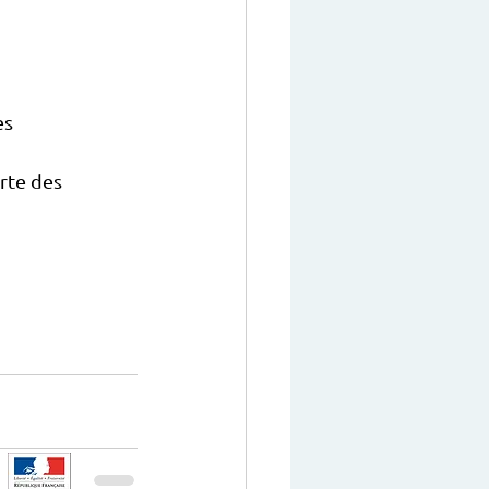
es
rte des 