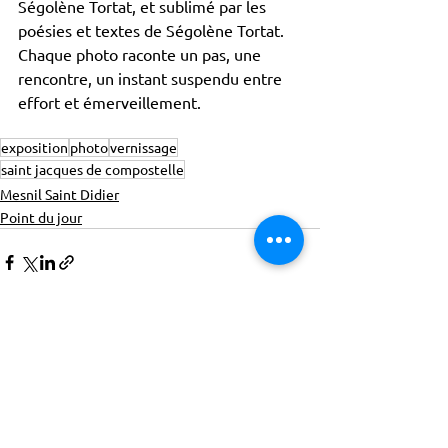
Ségolène Tortat, et sublimé par les 
poésies et textes de Ségolène Tortat. 
Chaque photo raconte un pas, une 
rencontre, un instant suspendu entre 
effort et émerveillement.
exposition
photo
vernissage
saint jacques de compostelle
Mesnil Saint Didier
Point du jour
ACTISCE
Actions pour les Collectivités
Territoriales et Initiatives Sociales, Sportives,
Culturelles et Educatives | 12 rue Gouthière |