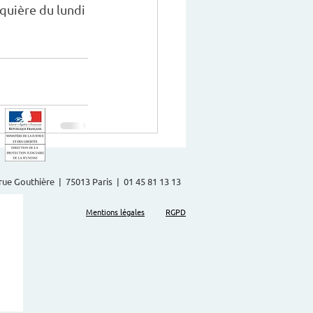
quière du lundi 
2 rue Gouthière | 75013 Paris | 01 45 81 13 13
Mentions légales
RGPD