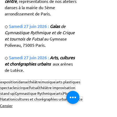
centre
, représentations de nos ateliers 
danses à la mairie du 5ème 
arrondissement de Paris.
◇ 
Samedi 27 juin 2026 :
Galas
 de 
Gymnastique Rythmique et de Crique 
et tournois de Futsal 
au Gymnase 
Poliveau, 75005 Paris.
◇ 
Samedi 27 juin 2026 :
Arts, cultures 
et chorégraphies urbains
 aux arènes 
de Lutèce.
exposition
danse
théâtre
musique
arts plastiques
spectacles
cirque
futsal
théâtre improvisation
stand up
Gymnastique Rythmique
arts
Pkcb
Natation
cultures et chorégraphies urbains
Lutèce
Censier