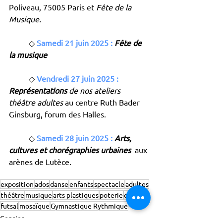
Poliveau, 75005 Paris et 
Fête de la 
Musique.
	◇ 
Samedi 21 juin 2025 :
Fête de 
la musique
	◇ 
Vendredi 27 juin 2025 :
Représentations
 de nos ateliers 
théâtre adultes
 au centre Ruth Bader 
Ginsburg, forum des Halles.
	◇ 
Samedi 28 juin 2025 :
Arts, 
cultures et chorégraphies urbaines
 aux 
arènes de Lutèce.
exposition
ados
danse
enfants
spectacle
adultes
théâtre
musique
arts plastiques
poterie
graffiti
futsal
mosaïque
Gymnastique Rythmique
Censier