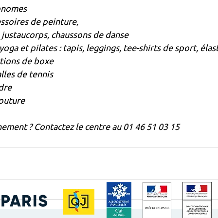
tronomes
ccessoires de peinture,
us, justaucorps, chaussons de danse 
e yoga et pilates : tapis, leggings, tee-shirts de sport, élas
ections de boxe 
balles de tennis
udre
 couture
ement ? Contactez le centre au 01 46 51 03 15