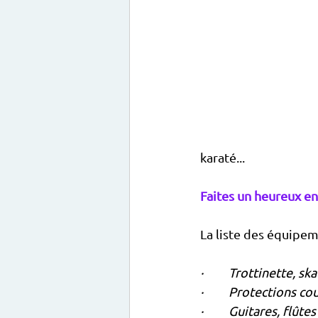
karaté... 
Faites un heureux en 
La liste des équipem
·         Trottinette, sk
·         Protections 
·         Guitares, flûte