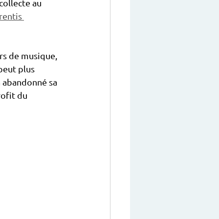
collecte au 
entis 
rs de musique, 
peut plus 
 a abandonné sa 
ofit du 