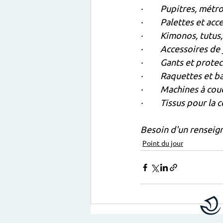
·         Pupitres, mé
·         Palettes et a
·         Kimonos, tut
·         Accessoires d
·         Gants et prot
·         Raquettes et 
·         Machines à co
·         Tissus pour la
Besoin d'un renseign
Point du jour