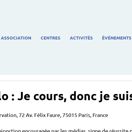
ASSOCIATION
CENTRES
ACTIVITÉS
ÉVÉNEMENTS
o : Je cours, donc je sui
rvation, 72 Av. Félix Faure, 75015 Paris, France
injonction encouragée par les médias, signe de réussite p