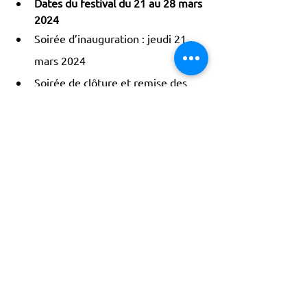
Dates du festival du 21 au 28 mars 
2024
Soirée d’inauguration : jeudi 21 
mars 2024
Soirée de clôture et remise des 
prix : jeudi 29 mars 2024
Point du jour
ACTISCE
Actions pour les Collectivités
Territoriales et Initiatives Sociales, Sportives,
Culturelles et Educatives | 12 rue Gouthière |
75013 Paris |
01 45 81 13 13