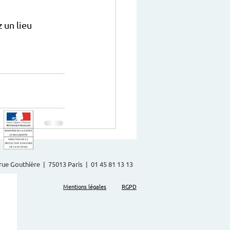
 un lieu 
2 rue Gouthière | 75013 Paris | 01 45 81 13 13
Mentions légales
RGPD