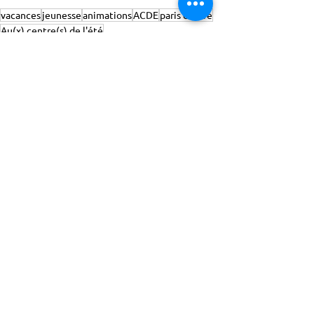
vacances
jeunesse
animations
ACDE
paris centre
Au(x) centre(s) de l'été
Ruth Bader Ginsburg
ACTISCE
Actions pour les Collectivités
Territoriales et Initiatives Sociales, Sportives,
Culturelles et Educatives | 12 rue Gouthière |
75013 Paris |
01 45 81 13 13
© Actisce - 2023
s'inscrire à notre lettre
d'information