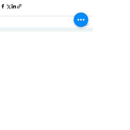
ACTISCE
Actions pour les Collectivités
Territoriales et Initiatives Sociales, Sportives,
Culturelles et Educatives | 12 rue Gouthière |
75013 Paris |
01 45 81 13 13
© Actisce - 2023
s'inscrire à notre lettre
d'information
S'abonner