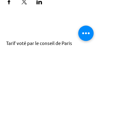
Tarif voté par le conseil de Paris
ACTISCE
Actions pour les Collectivités
Territoriales et Initiatives Sociales, Sportives,
Culturelles et Educatives | 12 rue Gouthière |
75013 Paris |
01 45 81 13 13
© Actisce - 2023
s'inscrire à notre lettre
d'information
S'abonner