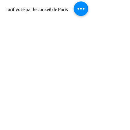
Tarif voté par le conseil de Paris
ACTISCE
Actions pour les Collectivités
Territoriales et Initiatives Sociales, Sportives,
Culturelles et Educatives | 12 rue Gouthière |
75013 Paris |
01 45 81 13 13
© Actisce - 2023
s'inscrire à notre lettre
d'information
S'abonner