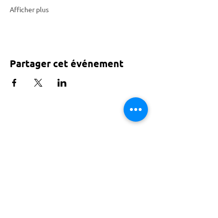
Afficher plus
Partager cet événement
Tarif voté par le conseil de Paris
ACTISCE
Actions pour les Collectivités
Territoriales et Initiatives Sociales, Sportives,
Culturelles et Educatives | 12 rue Gouthière |
75013 Paris |
01 45 81 13 13