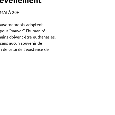
l'événement
 MAI À 20H
gouvernements adoptent
e pour “sauver” l’humanité :
mains doivent être euthanasiés.
t sans aucun souvenir de
n de celui de l’existence de